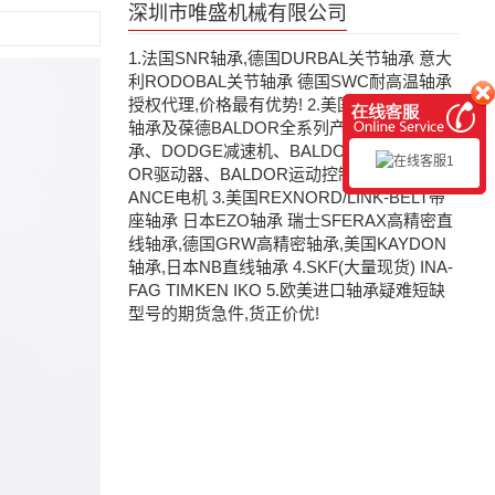
深圳市唯盛机械有限公司
1.法国SNR轴承,德国DURBAL关节轴承 意大
利RODOBAL关节轴承 德国SWC耐高温轴承
授权代理,价格最有优势! 2.美国道奇DODGE
轴承及葆德BALDOR全系列产品:DODGE轴
承、DODGE减速机、BALDOR电机、BALD
OR驱动器、BALDOR运动控制器、瑞恩RELI
ANCE电机 3.美国REXNORD/LINK-BELT带
座轴承 日本EZO轴承 瑞士SFERAX高精密直
线轴承,德国GRW高精密轴承,美国KAYDON
轴承,日本NB直线轴承 4.SKF(大量现货) INA-
FAG TIMKEN IKO 5.欧美进口轴承疑难短缺
型号的期货急件,货正价优!