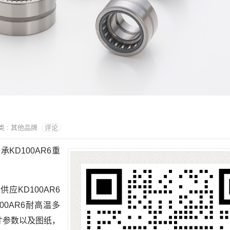
分类 : 其他品牌
评论
承KD100AR6重
供应KD100AR6
00AR6耐高温多
尺寸参数以及图纸，