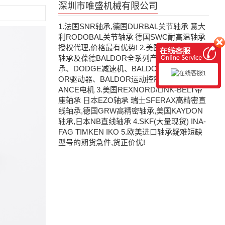
深圳市唯盛机械有限公司
1.法国SNR轴承,德国DURBAL关节轴承 意大
利RODOBAL关节轴承 德国SWC耐高温轴承
授权代理,价格最有优势! 2.美国道奇DODGE
轴承及葆德BALDOR全系列产品:DODGE轴
承、DODGE减速机、BALDOR电机、BALD
OR驱动器、BALDOR运动控制器、瑞恩RELI
ANCE电机 3.美国REXNORD/LINK-BELT带
座轴承 日本EZO轴承 瑞士SFERAX高精密直
线轴承,德国GRW高精密轴承,美国KAYDON
轴承,日本NB直线轴承 4.SKF(大量现货) INA-
FAG TIMKEN IKO 5.欧美进口轴承疑难短缺
型号的期货急件,货正价优!