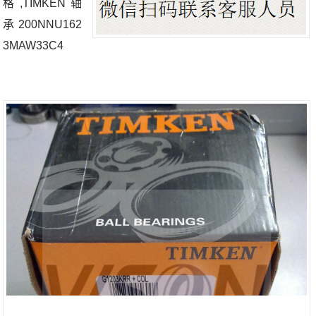
格,TIMKEN轴
承200NNU162
3MAW33C4