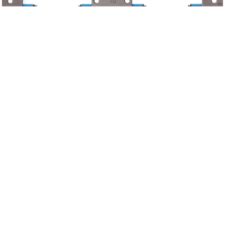
微信及手机:13823671750,专营进口轴承，品牌众多，国外空运
到货快速
200NNU1623MAW33C4
如需询价请扫左侧二维码添加微信，我们会给予最优报价
H5029X 1 3/8轴承参数,BROWNING轴承H5029X 1 3/8重量
2024-02-24 14:11
IDBRPM25604电机参数,BALDOR电机IDBRPM25604重量
2024-09-27 02:06
120R轴承参数,MRC轴承120R重量
2022-04-24 21:43
1969轴承参数,REXNORD轴承1969重量
2022-03-06 13:12