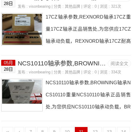
28日
发布 :
visonbearing
| 分类 :
其他品牌
| 评论 : 0 | 浏览 : 321次
17CZ轴承参数,REXNORD轴承17CZ重
量17CZ轴承正品销售处,为您供应17CZ
轴承动负载，REXNORD轴承17CZ耐高
温多少度，详细的17CZ轴承尺寸参数以
NCS10110轴承参数,BROWNING轴承NCS10110重量
05月
阅读全文
及图纸，准确的17CZ轴承价格，17CZ轴
28日
发布 :
visonbearing
| 分类 :
其他品牌
| 评论 : 0 | 浏览 : 334次
承询价热线：0755-22361750
NCS10110轴承参数,BROWNING轴承N
CS10110重量NCS10110轴承正品销售
处,为您供应NCS10110轴承动负载，BR
OWNING轴承NCS10110耐高温多少
度，详细的GR22轴承尺寸参数以及图
‹‹
‹
7
8
9
10
11
12
13
14