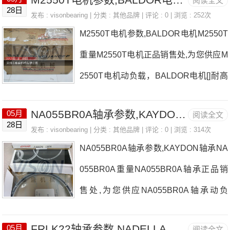
阅读全文
28日
发布 :
visonbearing
| 分类 :
其他品牌
| 评论 : 0 | 浏览 : 252次
M2550T电机参数,BALDOR电机M2550T
重量M2550T电机正品销售处,为您供应M
2550T电机动负载，BALDOR电机[]耐高
温多少度，详细的M2550T电机尺寸参数
NA055BR0A轴承参数,KAYDON轴承NA055BR0A重量
05月
阅读全文
以及图纸，准确的M2550T电机价格，M
28日
发布 :
visonbearing
| 分类 :
其他品牌
| 评论 : 0 | 浏览 : 314次
2550T电机询价热线：0755-22361750
NA055BR0A轴承参数,KAYDON轴承NA
055BR0A重量NA055BR0A轴承正品销
售处,为您供应NA055BR0A轴承动负
载，KAYDON轴承NA055BR0A耐高温
FRLK22轴承参数,NADELLA轴承 FRLK22重量
05月
阅读全文