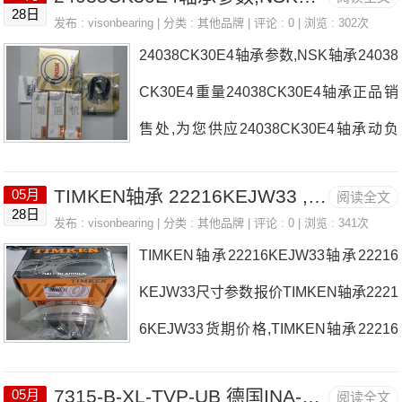
-200-PCR轴承动负载，DODGE轴承578
28日
发布 :
visonbearing
| 分类 :
其他品牌
| 评论 : 0 | 浏览 : 302次
99F4B-SCEZ-200-PCR耐高温多少度，
24038CK30E4轴承参数,NSK轴承24038
详细的57899F4B-SCEZ-200-PCR轴承
CK30E4重量24038CK30E4轴承正品销
尺寸参数以及图纸，准确的57899F4B-S
售处,为您供应24038CK30E4轴承动负
CEZ-200-PCR轴承价格，57899F4B-SC
载，NSK轴承24038CK30E4耐高温多少
EZ-200-PCR轴承询价热线：0755-2236
TIMKEN轴承 22216KEJW33 , 22216KEJW33 尺寸参数报价
05月
阅读全文
度，详细的24038CK30E4轴承尺寸参数
28日
1750
发布 :
visonbearing
| 分类 :
其他品牌
| 评论 : 0 | 浏览 : 341次
以及图纸，准确的24038CK30E4轴承价
TIMKEN轴承22216KEJW33轴承22216
格，24038CK30E4轴承询价热线：0755
KEJW33尺寸参数报价TIMKEN轴承2221
-22361750
6KEJW33货期价格,TIMKEN轴承22216
KEJW33
7315-B-XL-TVP-UB 德国INA-FAG轴承
05月
阅读全文