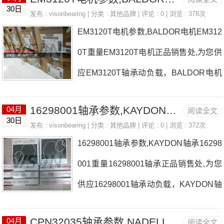
纸，准确的124MF轴承价格，124MF轴
30日
发布 :
visonbearing
| 分类 :
其他品牌
| 评论 : 0 | 浏览 : 378次
承询价热线：0755-22361750
EM3120T电机参数,BALDOR电机EM312
0T重量EM3120T电机正品销售处,为您供
应EM3120T轴承动负载，BALDOR电机
EM3120T耐高温多少度，详细的EM312
16298001轴承参数,KAYDON轴承16298001重量
04月
阅读全文
0T电机尺寸参数以及图纸，准确的EM31
30日
发布 :
visonbearing
| 分类 :
其他品牌
| 评论 : 0 | 浏览 : 372次
20T电机价格，EM3120T电机询价热
16298001轴承参数,KAYDON轴承16298
线：0755-22361750
001重量16298001轴承正品销售处,为您
供应16298001轴承动负载，KAYDON轴
承16298001耐高温多少度，详细的1629
CPN32035轴承参数,NADELLA轴承CPN32035重量
04月
阅读全文