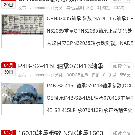
8001轴承尺寸参数以及图纸，准确的162
30日
发布 :
visonbearing
| 分类 :
其他品牌
| 评论 : 0 | 浏览 : 397次
98001轴承价格，16298001轴承询价热
CPN32035轴承参数,NADELLA轴承CP
线：0755-22361750
N32035重量CPN32035轴承正品销售处,
为您供应CPN32035轴承动负载，NADE
LLA轴承CPN32035耐高温多少度，详细
P4B-S2-415L轴承070413轴承参数,DODGE轴承
04月
阅读全文
的CPN32035轴承尺寸参数以及图纸，准
30日
发布 :
visonbearing
| 分类 :
DODGE轴承
| 评论 : 0 | 浏览 : 556次
确的CPN32035轴承价格，CPN32035轴
P4B-S2-415L轴承070413轴承参数,DOD
承询价热线：0755-22361750
GE轴承P4B-S2-415L轴承070413重量P
4B-S2-415L轴承070413轴承正品销售处,
为您供应P4B-S2-415L轴承070413轴承
16030轴承参数,NSK轴承16030重量
04月
阅读全文