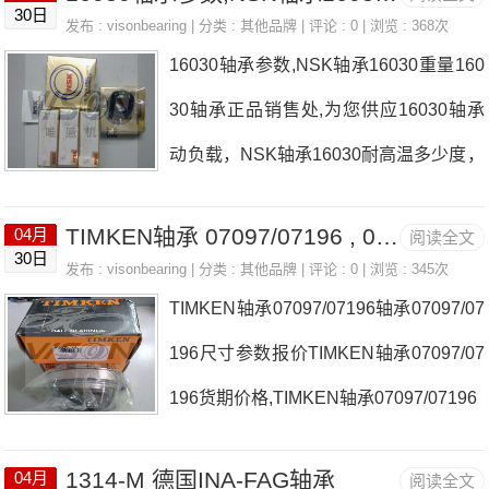
动负载，DODGE轴承P4B-S2-415L轴承
30日
发布 :
visonbearing
| 分类 :
其他品牌
| 评论 : 0 | 浏览 : 368次
070413耐高温多少度，详细的P4B-S2-4
16030轴承参数,NSK轴承16030重量160
15L轴承070413轴承尺寸参数以及图
30轴承正品销售处,为您供应16030轴承
纸，准确的P4B-S2-415L轴承070413轴
动负载，NSK轴承16030耐高温多少度，
承价格，P4B-S2-415L轴承070413轴承
详细的16030轴承尺寸参数以及图纸，准
询价热线：0755-22361750
TIMKEN轴承 07097/07196 , 07097/07196 尺寸参数报价
04月
阅读全文
确的16030轴承价格，16030轴承询价热
30日
发布 :
visonbearing
| 分类 :
其他品牌
| 评论 : 0 | 浏览 : 345次
线：0755-22361750
TIMKEN轴承07097/07196轴承07097/07
196尺寸参数报价TIMKEN轴承07097/07
196货期价格,TIMKEN轴承07097/07196
1314-M 德国INA-FAG轴承
04月
阅读全文